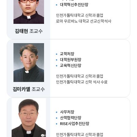
대학혁신추진단장
인천가톨릭대학교 신학과 졸업
로마 우르바노 대학교 선교신학석사
김태현
조교수
교학처장
대학원부원장
교육혁신단장
인천가톨릭대학교 신학과 졸업
인천가톨릭대학교 신학 석사 수료
김미카엘
조교수
사무처장
산학협력단장
RISE사업추진단장
인천가톨릭대학교 신학과 졸업