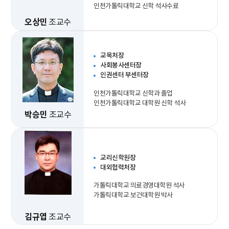
인천가톨릭대학교 신학 석사수료
오상민
조교수
교목처장
사회봉사센터장
인권센터 부센터장
인천가톨릭대학교 신학과 졸업
인천가톨릭대학교 대학원 신학 석사
박승민
조교수
교리신학원장
대외협력처장
가톨릭대학교 의료경영대학원 석사
가톨릭대학교 보건대학원 박사
김규엽
조교수