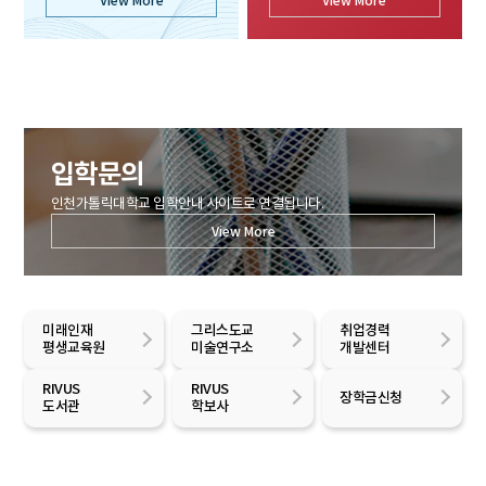
View More
View More
입학문의
인천가톨릭대학교 입학안내 사이트로 연결됩니다.
View More
미래인재
그리스도교
취업경력
평생교육원
미술연구소
개발센터
RIVUS
RIVUS
장학금신청
도서관
학보사