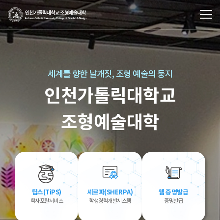
세계를 향한 날개짓, 조형 예술의 둥지
인천가톨릭대학교
조형예술대학
팁스(TiPS)
셰르파(SHERPA)
웹 증명발급
학사포탈서비스
학생경력개발시스템
증명발급