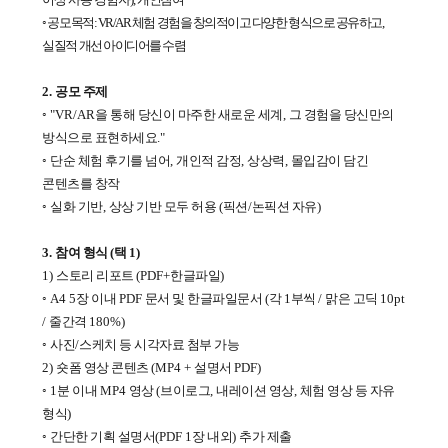
◦
공모목적
: VR/AR
체험 경험을 창의적이고 다양한 형식으로 공유하고
,
실질적 개선 아이디어를 수렴
2.
공모 주제
◦
"VR/AR
을 통해 당신이 마주한 새로운 세계
,
그 경험을 당신만의
방식으로 표현하세요
."
◦
단순 체험 후기를 넘어
,
개인적 감정
,
상상력
,
몰입감이 담긴
콘텐츠를 창작
◦
실화 기반
,
상상 기반 모두 허용
(
픽션
/
논픽션 자유
)
3.
참여 형식
(
택
1)
1)
스토리 리포트
(PDF+
한글파일
)
◦
A4 5
장 이내
PDF
문서 및 한글파일문서
(
각
1
부씩
/
맑은 고딕
10pt
/
줄간격
180%)
◦
사진
/
스케치 등 시각자료 첨부 가능
2)
숏폼 영상 콘텐츠
(MP4 +
설명서
PDF)
◦
1
분 이내
MP4
영상
(
브이로그
,
내레이션 영상
,
체험 영상 등 자유
형식
)
◦
간단한 기획 설명서
(PDF 1
장 내외
)
추가 제출