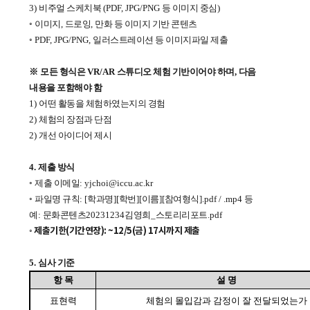
3)
비주얼 스케치북
(PDF, JPG/PNG
등 이미지 중심
)
◦
이미지
,
드로잉
,
만화 등 이미지 기반 콘텐츠
◦
PDF, JPG/PNG,
일러스트레이션 등 이미지파일 제출
※
모든 형식은
VR/AR
스튜디오 체험 기반이어야 하며
,
다음
내용을 포함해야 함
1)
어떤 활동을 체험하였는지의 경험
2)
체험의 장점과 단점
2)
개선 아이디어 제시
4.
제출 방식
◦
제출 이메일
: yjchoi@iccu.ac.kr
◦
파일명 규칙
: [
학과명
][
학번
][
이름
][
참여형식
].pdf / .mp4
등
예
:
문화콘텐츠
20231234
김영희
_
스토리리포트
.pdf
◦
제출기한(기간연장)
: ~12/5(금) 17시까지 제출
5.
심사 기준
항 목
설 명
표현력
체험의 몰입감과 감정이 잘 전달되었는가