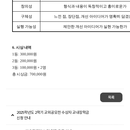
창의성
형식과 내용이 독창적이고 흥미로운가
구체성
느낀 점
,
장단점
,
개선 아이디어가 명확히 담겼
실행 가능성
제안한 개선 아이디어가 실현 가능한가
6.
시상 내역
1
등
: 300,000
원
2
등
: 200,000
원
3
등
: 100,000
원
× 2
명
총 시상금
: 700,000
원
목록
2025학년도 2학기 교외공모전 수상자 교내장학금
신청 안내