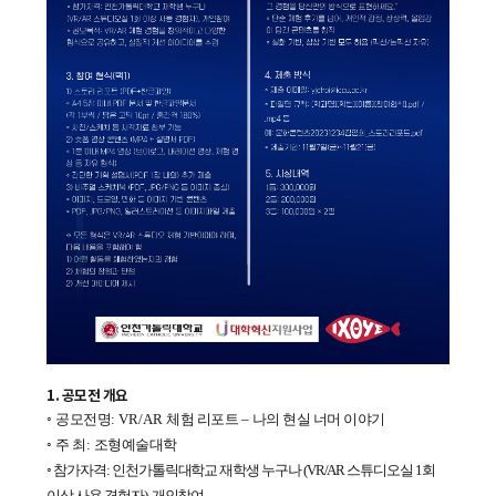
1.
공모전 개요
◦
공모전명
: VR/AR
체험 리포트
–
나의 현실 너머 이야기
◦
주 최
:
조형예술대학
◦
참가자격
:
인천가톨릭대학교 재학생 누구나
(VR/AR
스튜디오실
1
회
이상 사용 경험자
),
개인참여